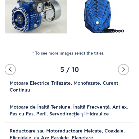
COMPANY
NOUTATI
PRODUSE
* To see more images select the titles.
FURNIZORI
5
/
10
Motoare Electrice Trifazate, Monofazate, Curent
LOCATII
Continuu
CONTACTATI
Motoare de Înaltă Tensiune, Înaltă Frecvenţă, Antiex,
Pas cu Pas, Perii, Servodirecţie şi Hidraulice
Reductoare sau Motoreductoare Melcate, Coaxiale,
Elicoidale, cu Axe Paralele, Planetare