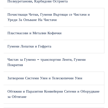
Полиуретанови, Карбидови Остриета
Почистващи Четки, Гумени Въртящи се Чистачи и
Уреди За Опъване На Чистачи
Пластмасови и Метални Кофички
Гумени Лопатки и Гофрета
Чистач за Гумено – транспортни Ленти, Гумени
Покрития
Затворени Системи Улеи и Телескопични Улеи
Обтяжни и Паразитни Конвейерни Ситеми и Оборудване
за Обтягане