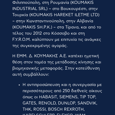
Φιλιππούπολη, στη Ρουμανία (KOUMAKIS
INDUSTRIAL SRL) – στο Βουκουρέστι, στην
Τουρκία (KOUMAKIS HAREKET ILETME LTD)
– στην Κωνσταντινούπολη, στην Αλβανία
(KOUMAKIS SH.P.K.) – στα Τίρανα, και από το
τέλος του 2012 στο Κόσσοβο και στη
F.Y.R.O.M. καλύπτουν με επιτυχία τις ανάγκες
της συγκεκριμένης αγοράς.
ΕΤΑΙΡΊΑ
Η ΕΜΜ. Δ. ΚΟΥΜΑΚΗΣ Α.Ε. κατέχει ηγετική
ΝΈΑ
θέση στον τομέα της μετάδοσης κίνησης και
βιομηχανικής μεταφοράς. Στην κατεύθυνση
αυτή συμβάλλουν:
ΠΡΟΪΌΝΤΑ
Η αντιπροσώπευση και η συνεργασία με
ΠΡΟΜΗΘΕΥΤΈΣ
περισσότερους από 250 διεθνείς οίκους
όπως οι HABASIT, SIEMENS, TIP TOΡ,
GATES, RENOLD, DUNLOP, SANDVIK,
ΚΑΤΑΣΤΉΜΑΤΑ
THK, ROSSI, BOSCH REXROTH,