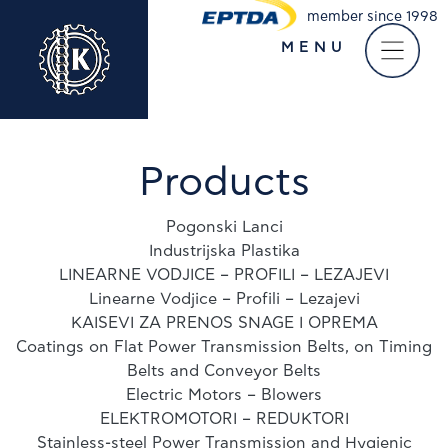
member since 1998
MENU
Take a virtual tour of
our company
Products
Pogonski Lanci
Industrijska Plastika
LINEARNE VODJICE – PROFILI – LEZAJEVI
Linearne Vodjice – Profili – Lezajevi
KAISEVI ZA PRENOS SNAGE I OPREMA
Coatings on Flat Power Transmission Belts, on Timing
Belts and Conveyor Belts
Electric Motors – Blowers
ELEKTROMOTORI – REDUKTORI
Stainless-steel Power Transmission and Hygienic