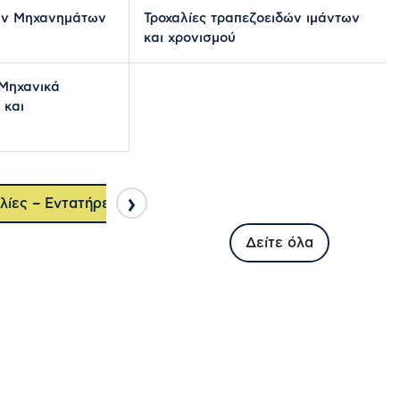
ών Μηχανημάτων
Τροχαλίες τραπεζοειδών ιμάντων
και χρονισμού
 Μηχανικά
 και
›
λίες – Εντατήρες
Επενδύσεις σε Ιμάντες Κίνησης, Χ
Δείτε όλα
ION