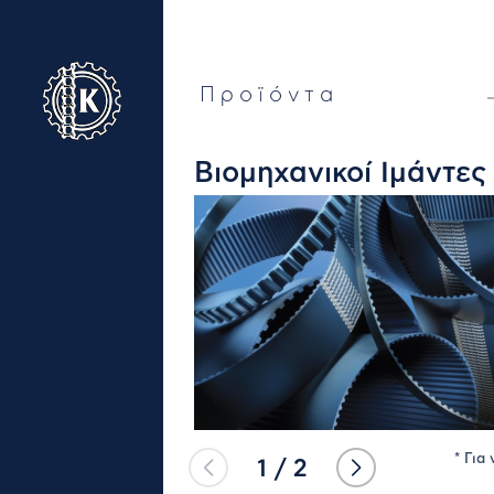
Προϊόντα
Take a virtual tour of
our company
Βιομηχανικοί Ιμάντε
* Για
1
/
2
ΕΤΑΙΡΊΑ