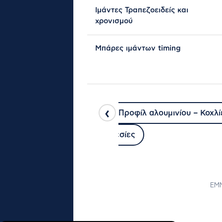
Ιμάντες Τραπεζοειδείς και
χρονισμού
ΝΈΑ
Μπάρες ιμάντων timing
ΠΡΟΪΌΝΤΑ
‹
ία
Γραμμικά Συστήματα – Προφίλ αλουμινίου – Κοχλί
ά Υλικά Προστασίας
Υπηρεσίες
ΕΜΜ