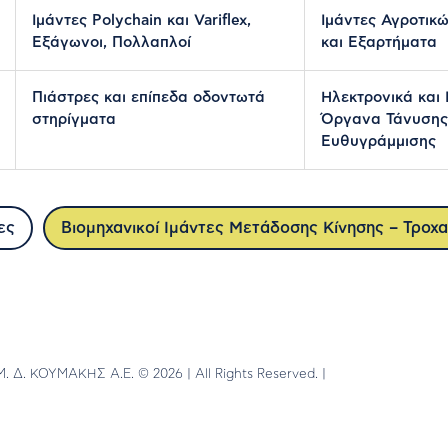
Ιμάντες Polychain και Variflex,
Ιμάντες Αγροτικ
Εξάγωνοι, Πολλαπλοί
και Εξαρτήματα
ΚΑΤΑΣΤΉΜΑΤΑ
Πιάστρες και επίπεδα οδοντωτά
Ηλεκτρονικά και
στηρίγματα
Όργανα Τάνυσης
Ευθυγράμμισης
ΕΠΙΚΟΙΝΩΝΊΑ
ες
Βιομηχανικοί Ιμάντες Μετάδοσης Κίνησης – Τροχα
. Δ. ΚΟΥΜΑΚΗΣ Α.Ε. © 2026 | All Rights Reserved.
|
DWHITE PRODUCT