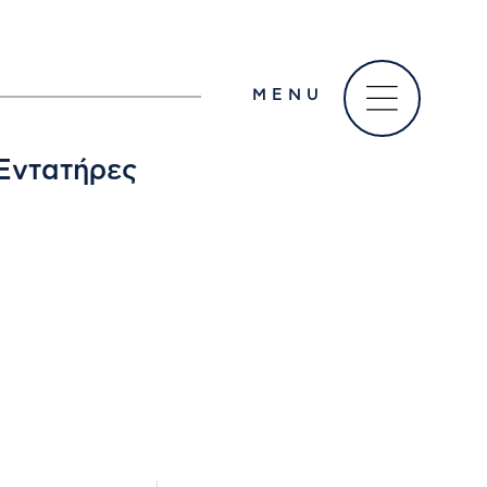
MENU
 Εντατήρες