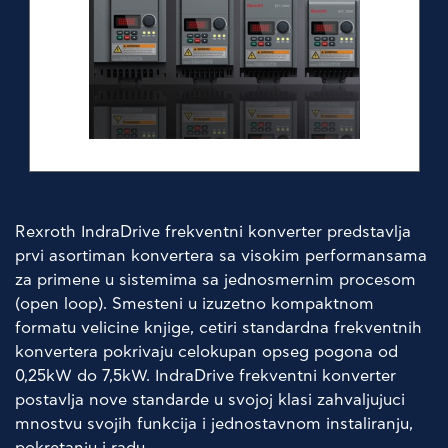
KOMPANIJA
NOVOSTI
PROIZVODI
Rexroth IndraDrive frekventni konverter predstavlja
prvi asortiman konvertera sa visokim performansama
za primene u sistemima sa jednosmernim procesom
PRODAVCI
(open loop). Smesteni u izuzetno kompaktnom
formatu velicine knjige, cetiri standardna frekventnih
LOKALI
konvertera pokrivaju celokupan opseg pogona od
0,25kW do 7,5kW. IndraDrive frekventni konverter
postavlja nove standarde u svojoj klasi zahvaljujuci
KONTAKT
mnostvu svojih funkcija i jednostavnom instaliranju,