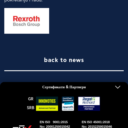
pokretanju i radu.
back to news
Сертификати & Партнери
GR
SRΒ
ΕΜΜ. Δ. ΚΟΥΜΑΚΗΣ Α.Ε. © 2026 | All Rights
Reserved.
EN ISO 9001:2015
EN ISO 45001:2018
No: 20001250015042
No: 20152250015046
DWHITE PRODUCTION