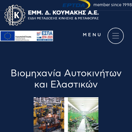
member since 1998
Take a virtual tour of
our company
MENU
Βιομηχανία Αυτοκινήτων
και Eλαστικών
ΕΤΑΙΡΊΑ
ΝΈΑ
ΠΡΟΪΌΝΤΑ