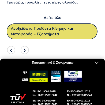
Γρανάζια, τροχαλίες, εντατήρες αλυσίδας
Δείτε όλα
Ανοξείδωτα Προϊόντα Κίνησης και
Μεταφοράς – Εξαρτήματα
‹
›
Πιστοποιητικά & Συνεργάτες
GR
SRΒ
ΕΜΜ. Δ. ΚΟΥΜΑΚΗΣ Α.Ε. © 2026 | All Rights
Reserved.
EN ISO 9001:2015
EN ISO 45001:2018
No: 20001250015042
No: 20152250015046
DWHITE PRODUCTION
EN ISO 14001:2015
EN ISO 50001:2018
No: 20051250015043
No: 20000250015047