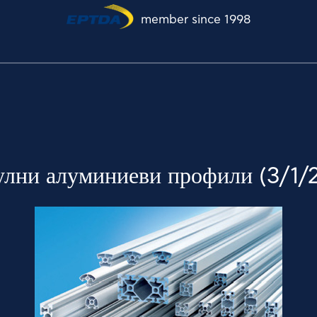
member since 1998
лни алуминиеви профили (3/1/