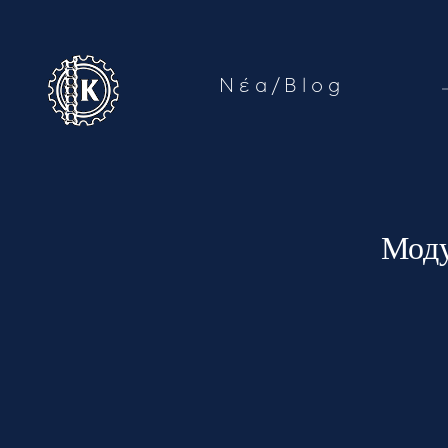
Νέα/Blog
Take a virtual tour of
our company
Моду