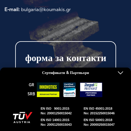
E-mail:
bulgaria@koumakis.gr
форма за контакти
Сертификати & Партньори
GR
SRΒ
ΕΜΜ. Δ. ΚΟΥΜΑΚΗΣ Α.Ε. © 2026 | All Rights
Reserved.
EN ISO 9001:2015
EN ISO 45001:2018
No: 20001250015042
No: 20152250015046
DWHITE PRODUCTION
EN ISO 14001:2015
EN ISO 50001:2018
No: 20051250015043
No: 20000250015047