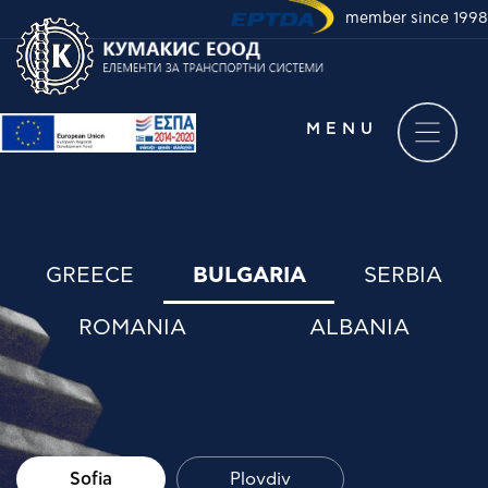
member since 1998
Take a virtual tour of
our company
MENU
GREECE
BULGARIA
SERBIA
ROMANIA
ALBANIA
Sofia
Plovdiv