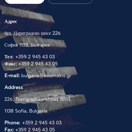
Адрес
КОМПАНИЯ
бул. Цариградско шосе 226
НОВИНИ
София 1138, България
Тел:
+359 2 945 43 03
ПРОДУКТИ
Факс:
+359 2 945 43 05
E-mail:
bulgaria@koumakis.gr
ДОСТАВЧИЦИ
Address
ОБЕКТИ
226, Tsarigradsko shoes Blvd.
КОНТАКТИ
1138 Sofia, Bulgaria
Phone:
+359 2 945 43 03
Fax:
+359 2 945 43 05